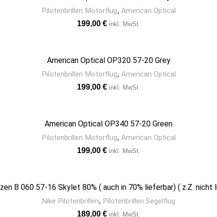
Pilotenbrillen Motorflug
,
American Optical
€
American Optical OP320 57-20 Grey
Pilotenbrillen Motorflug
,
American Optical
€
American Optical OP340 57-20 Green
Pilotenbrillen Motorflug
,
American Optical
€
zen B 060 57-16 Skylet 80% ( auch in 70% lieferbar) ( z.Z. nicht l
Nike Pilotenbrillen
,
Pilotenbrillen Segelflug
€