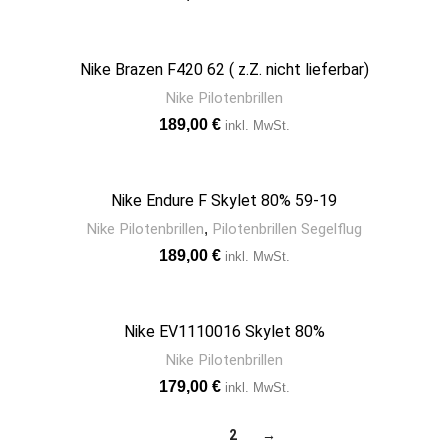
Nike Brazen F420 62 ( z.Z. nicht lieferbar)
Nike Pilotenbrillen
€
Nike Endure F Skylet 80% 59-19
Nike Pilotenbrillen
,
Pilotenbrillen Segelflug
€
Nike EV1110016 Skylet 80%
Nike Pilotenbrillen
€
1
2
→