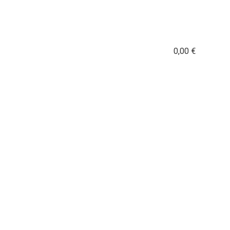
0,00
€
0
orflug