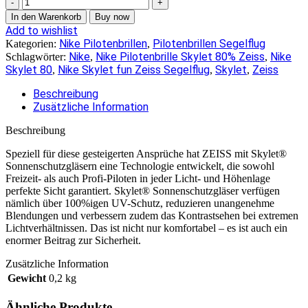
Nike
Rabid
In den Warenkorb
Buy now
22
Add to wishlist
Skylet
Nike Pilotenbrillen
Pilotenbrillen Segelflug
Kategorien:
,
70
Nike
Nike Pilotenbrille Skylet 80% Zeiss
Nike
Schlagwörter:
,
,
%
Skylet 80
Nike Skylet fun Zeiss Segelflug
Skylet
Zeiss
,
,
,
62-
14
Beschreibung
Menge
Zusätzliche Information
Beschreibung
Speziell für diese gesteigerten Ansprüche hat ZEISS mit Skylet®
Sonnenschutzgläsern eine Technologie entwickelt, die sowohl
Freizeit- als auch Profi-Piloten in jeder Licht- und Höhenlage
perfekte Sicht garantiert. Skylet® Sonnenschutzgläser verfügen
nämlich über 100%igen UV-Schutz, reduzieren unangenehme
Blendungen und verbessern zudem das Kontrastsehen bei extremen
Lichtverhältnissen. Das ist nicht nur komfortabel – es ist auch ein
enormer Beitrag zur Sicherheit.
Zusätzliche Information
Gewicht
0,2 kg
Ähnliche Produkte