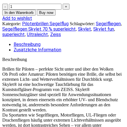
5214
Titan
In den Warenkorb
Buy now
Skylet
Add to wishlist
70%
Pilotenbrillen Segelflug
Segelfliegen
Kategorie:
Schlagwörter:
,
(
Segelfliegen Skylet 70 % superleicht
Skylet
Skylet fun
,
,
,
z.Z.
superleicht
Ultraleicht
Zeiss
,
,
nicht
lieferbar)
Beschreibung
Menge
Zusätzliche Information
Beschreibung
Brillen für Piloten – perfekte Sicht unter und über den Wolken
Ob Profi oder Amateur: Piloten benötigen eine Brille, die selbst bei
extremen Licht- und Wetterverhältnissen für Durchblick sorgt.
Skylet® ist eine hochwertige Tauchfärbung für das
Kunststoffgläser-Programm von ZEISS. Skylet®
Sonnenschutzgläser sind speziell für Anwendungssituationen
konzipiert, in denen einerseits ein erhöhter UV- und Blendschutz
notwendig ist, andererseits besondere Anforderungen an den
Kontrast gestellt werden.
Da Sportarten wie Segelfliegen, Motorfliegen, UL-Fliegen oder
Drachenfliegen häufig unter extremen Lichtverhältnissen ausgeübt
werden, ist dort kontrastreiches Sehen – vor allem unter