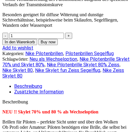
Verlaufs der Transmissionskurve
Besonders geeignet für diffuse Witterung und dunstige
Sichtverhältnisse, beispielsweise beim Skilaufen, Segelfliegen,
Wandern oder Wassersport
Nike
Flyfree
In den Warenkorb
Buy now
M
Add to wishlist
2391Skylet
Nike Pilotenbrillen
Pilotenbrillen Segelflug
Kategorien:
,
70
Neu als Wechseloption
Nike Pilotenbrille Skylet
Schlagwörter:
,
%
70% und Skylet 80%
Nike Pilotenbrille Skylet 80% Zeiss
,
,
und
Nike Skylet 80
Nike Skylet fun Zeiss Segelflug
Nike Zeiss
,
,
80
Skylet 80
%
59-
Beschreibung
14
Zusätzliche Information
Menge
Beschreibung
NEU !! Skylet 70% und 80 % als Wechseloption
Brillen für Piloten – perfekte Sicht unter und über den Wolken
Ob Profi oder Amateur: Piloten benötigen eine Brille, die selbst bei