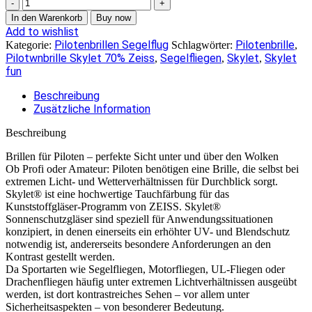
Pilotenbrille
498030F
In den Warenkorb
Buy now
59
Add to wishlist
Menge
Pilotenbrillen Segelflug
Pilotenbrille
Kategorie:
Schlagwörter:
,
Pilotwnbrille Skylet 70% Zeiss
Segelfliegen
Skylet
Skylet
,
,
,
fun
Beschreibung
Zusätzliche Information
Beschreibung
Brillen für Piloten – perfekte Sicht unter und über den Wolken
Ob Profi oder Amateur: Piloten benötigen eine Brille, die selbst bei
extremen Licht- und Wetterverhältnissen für Durchblick sorgt.
Skylet® ist eine hochwertige Tauchfärbung für das
Kunststoffgläser-Programm von ZEISS. Skylet®
Sonnenschutzgläser sind speziell für Anwendungssituationen
konzipiert, in denen einerseits ein erhöhter UV- und Blendschutz
notwendig ist, andererseits besondere Anforderungen an den
Kontrast gestellt werden.
Da Sportarten wie Segelfliegen, Motorfliegen, UL-Fliegen oder
Drachenfliegen häufig unter extremen Lichtverhältnissen ausgeübt
werden, ist dort kontrastreiches Sehen – vor allem unter
Sicherheitsaspekten – von besonderer Bedeutung.